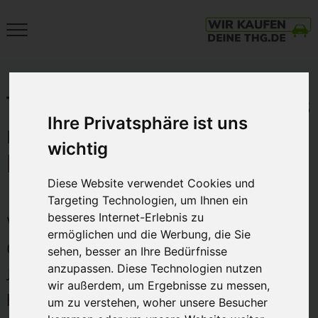
Close
THG-
Menu
Quote
Verkaufen
THG-Quote als Autohaus
und
Ihre Privatsphäre ist uns
richtig einsetzen |
mit
wichtig
E-
Download Whitepaper
Auto
Diese Website verwendet Cookies und
Geld
Targeting Technologien, um Ihnen ein
verdienen.
besseres Internet-Erlebnis zu
Whitepaper: Wie Autohäuser die THG-
Einfach.
ermöglichen und die Werbung, die Sie
Quote als neuen Erlöskanal nutzen.
Nachhaltig.
sehen, besser an Ihre Bedürfnisse
Zum
anzupassen. Diese Technologien nutzen
Jetzt kostenloses Whitepaper
wir außerdem, um Ergebnisse zu messen,
Höchstpreis.
herunterladen.
um zu verstehen, woher unsere Besucher
Beim