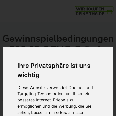
Close
THG-
Menu
Quote
Verkaufen
Gewinnspielbedingungen
und
- 500,00 € THG-Prämie
mit
E-
Auto
Ihre Privatsphäre ist uns
Geld
Bedingungen für die Teilnahme am
wichtig
verdienen.
500€ Gewinnspiel der mint future
Einfach.
Diese Website verwendet Cookies und
GmbH
Nachhaltig.
Targeting Technologien, um Ihnen ein
Zum
besseres Internet-Erlebnis zu
Höchstpreis.
ermöglichen und die Werbung, die Sie
§ 1 Veranstalter
Beim
sehen, besser an Ihre Bedürfnisse