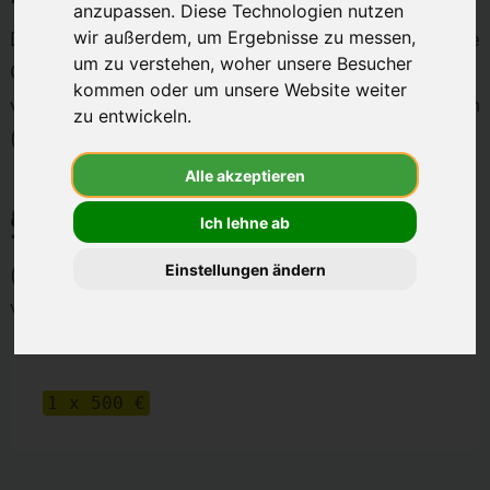
anzupassen. Diese Technologien nutzen
besten
Der Veranstalter des Gewinnspiels ist die mint future
wir außerdem, um Ergebnisse zu messen,
Anbieter
um zu verstehen, woher unsere Besucher
GmbH, Carl-Fischer-Str. 2, 49084 Osnabrück,
-
kommen oder um unsere Website weiter
vertreten durch den Geschäftsführer Maximilian Stein
wirkaufendein
zu entwickeln.
(im Folgenden: mint future).
Alle akzeptieren
§ 2 Preis
Ich lehne ab
Einstellungen ändern
(1) Unter allen Teilnehmern werden folgende Preise
verlost: