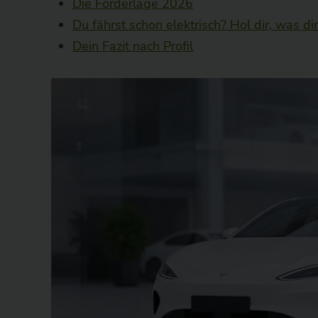
Die Förderlage 2026
Du fährst schon elektrisch? Hol dir, was di
Dein Fazit nach Profil