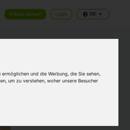
DE
Prämie sichern
Login
Weitere Artikel
u ermöglichen und die Werbung, die Sie sehen,
THG-Quote Unternehmen:
Wie Fuhrpark,
sen, um zu verstehen, woher unsere Besucher
Firmenwagen und
Gewerbe die Prämie 2026
17.07.2026
nutzen
Welche Ladekarte für E-
Auto-Fahrer? Der große
Vergleich 2026