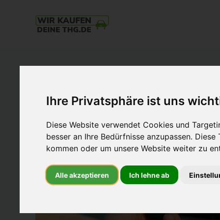
THG-
Quote
Verkaufen
und
mit
Ihre Privatsphäre ist uns wicht
E-
Auto
Diese Website verwendet Cookies und Targetin
Geld
besser an Ihre Bedürfnisse anzupassen. Diese
verdienen.
kommen oder um unsere Website weiter zu ent
Einfach.
Nachhaltig.
Alle akzeptieren
Ich lehne ab
Einstell
Zum
Höchstpreis.
Beim