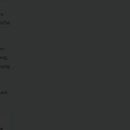
du
liche
en
ung,
ösung
h am