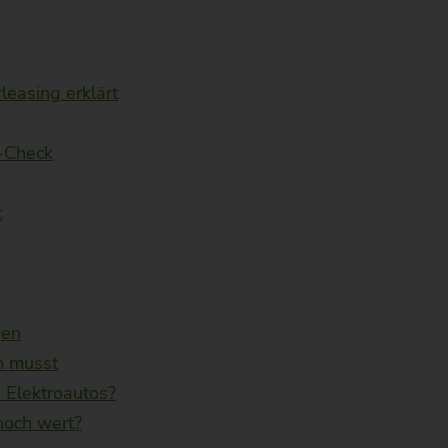
leasing erklärt
s-Check
t
gen
n musst
Elektroautos?
noch wert?