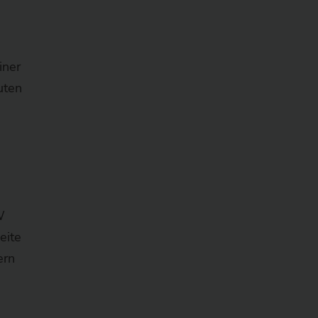
iner
uten
n
W
eite
ern