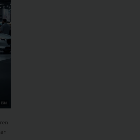
 Bild
ören
ten