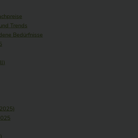
achpreise
 und Trends
edene Bedürfnisse
5
l)
 2025)
2025
)