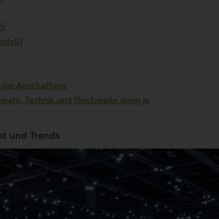
25
odell)
 die Anschaffung
swahl, Technik und Reichweite denn je
ht und Trends