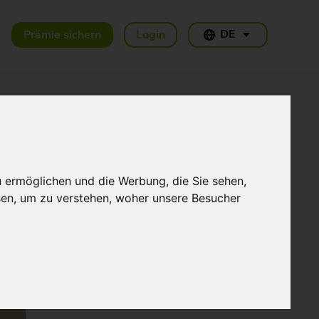
DE
Prämie sichern
Login
Weitere Artikel
u ermöglichen und die Werbung, die Sie sehen,
THG-Quote Unternehmen:
Wie Fuhrpark,
sen, um zu verstehen, woher unsere Besucher
Firmenwagen und
Gewerbe die Prämie 2026
17.07.2026
nutzen
Welche Ladekarte für E-
Auto-Fahrer? Der große
Vergleich 2026