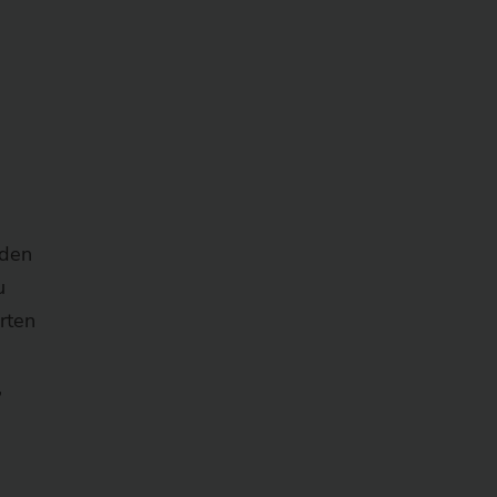
rden
u
rten
,