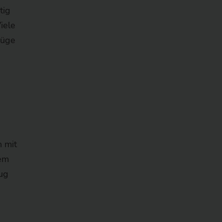
tig
iele
lüge
 mit
nem
eug