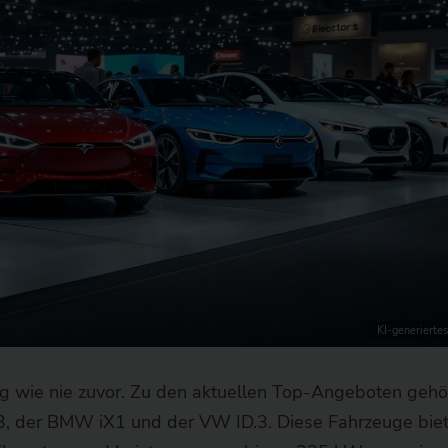
KI-generiertes
ltig wie nie zuvor. Zu den aktuellen Top-Angeboten geh
3, der BMW iX1 und der VW ID.3. Diese Fahrzeuge bie