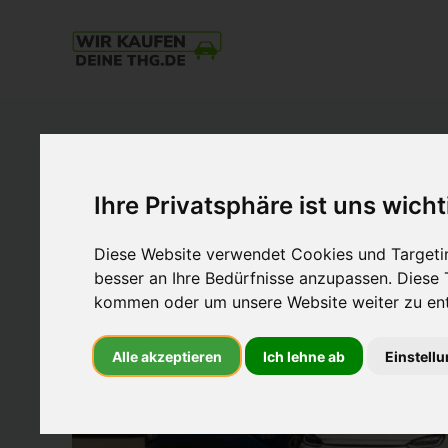
THG-
Quote
Verkaufen
und
mit
Ihre Privatsphäre ist uns wicht
E-
Auto
Diese Website verwendet Cookies und Targetin
Geld
besser an Ihre Bedürfnisse anzupassen. Diese
verdienen.
kommen oder um unsere Website weiter zu ent
Einfach.
Nachhaltig.
Alle akzeptieren
Ich lehne ab
Einstell
Zum
Höchstpreis.
Beim