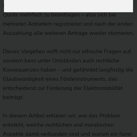
Fälle, in denen E-Auto-Besitzer versuchen, die THG-
Quote mehrfach zu beantragen – also sich bei
mehreren Anbietern registrieren und nach der ersten
Auszahlung alle weiteren Anträge wieder stornieren.
Dieses Vorgehen wirft nicht nur ethische Fragen auf,
sondern kann unter Umständen auch rechtliche
Konsequenzen haben – und gefährdet langfristig die
Glaubwürdigkeit eines Förderinstruments, das
entscheidend zur Förderung der Elektromobilität
beiträgt.
In diesem Artikel erklären wir, wie das Problem
entsteht, welche rechtlichen und moralischen
Aspekte damit verbunden sind und warum ein fairer