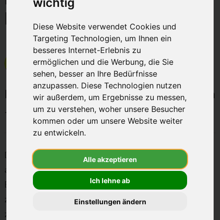
wichtig
besten
beantragen
Anbieter
Diese Website verwendet Cookies und
-
Targeting Technologien, um Ihnen ein
wirkaufendein
besseres Internet-Erlebnis zu
geschrieben von
Mattis Schürmann
am 11.10.2023
ermöglichen und die Werbung, die Sie
aktualisiert am 18.04.2025
sehen, besser an Ihre Bedürfnisse
anzupassen. Diese Technologien nutzen
Doppel-Anmeldung bei THG-Anbietern
wir außerdem, um Ergebnisse zu messen,
- Darum ist das keine gute Idee
um zu verstehen, woher unsere Besucher
kommen oder um unsere Website weiter
zu entwickeln.
Die THG-Prämie bietet Elektrofahrern einen
Alle akzeptieren
attraktiven Anreiz, aktiv zur Reduzierung von CO₂-
Ich lehne ab
Emissionen beizutragen – und dabei auch finanziell
zu profitieren. Doch aktuell gerät das System
Einstellungen ändern
zunehmend unter Druck: Immer häufiger melden sich