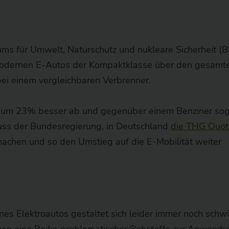
ums für Umwelt, Naturschutz und nukleare Sicherheit (
 modernen E-Autos der Kompaktklasse über den gesamt
bei einem vergleichbaren Verbrenner.
l um 23% besser ab und gegenüber einem Benziner so
luss der Bundesregierung, in Deutschland
die THG Quot
achen und so den Umstieg auf die E-Mobilität weiter
es Elektroautos gestaltet sich leider immer noch schwi
men eine Reihe problematischer Rohstoffe zur Anwendu