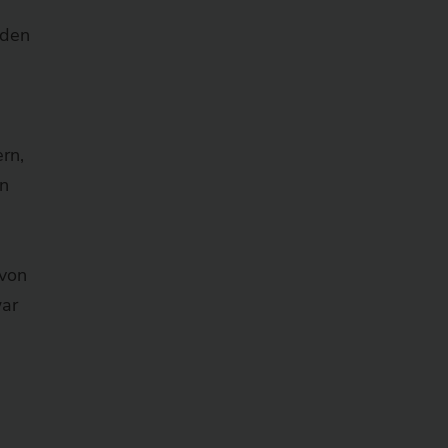
 den
rn,
n
 von
war