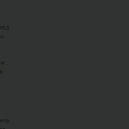
BMU)
en
gar
e
erig.
ng,