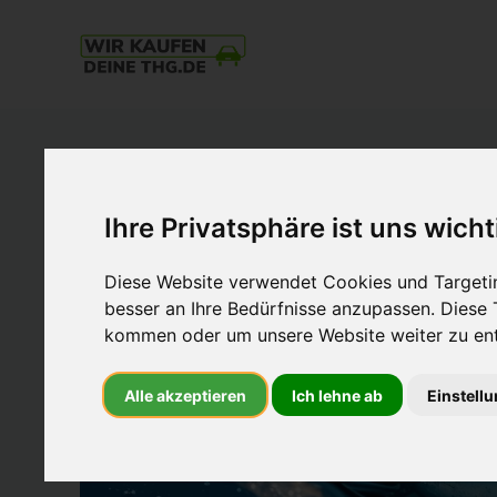
THG-
Quote
Verkaufen
und
mit
Ihre Privatsphäre ist uns wicht
E-
Auto
Diese Website verwendet Cookies und Targetin
Geld
besser an Ihre Bedürfnisse anzupassen. Diese
verdienen.
kommen oder um unsere Website weiter zu ent
Einfach.
Nachhaltig.
Alle akzeptieren
Ich lehne ab
Einstell
Zum
Höchstpreis.
Beim