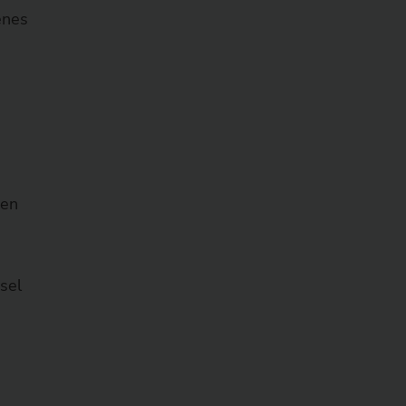
enes
gen
sel