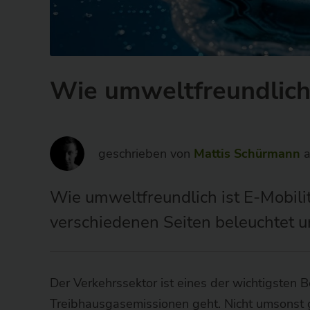
besten
Anbieter
-
wirkaufendeinethg.de
Wie umweltfreundlich 
geschrieben von
Mattis Schürmann
a
Wie umweltfreundlich ist E-Mobili
verschiedenen Seiten beleuchtet u
Der Verkehrssektor ist eines der wichtigsten
Treibhausgasemissionen geht. Nicht umsonst gi