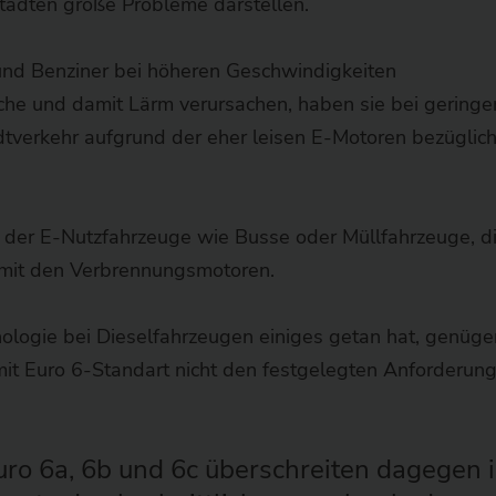
Städten große Probleme darstellen.
nd Benziner bei höheren Geschwindigkeiten
e und damit Lärm verursachen, haben sie bei geringe
tverkehr aufgrund der eher leisen E-Motoren bezüglich
h der E-Nutzfahrzeuge wie Busse oder Müllfahrzeuge, d
en mit den Verbrennungsmotoren.
logie bei Dieselfahrzeugen einiges getan hat, genüge
it Euro 6-Standart nicht den festgelegten Anforderun
ro 6a, 6b und 6c überschreiten dagegen 