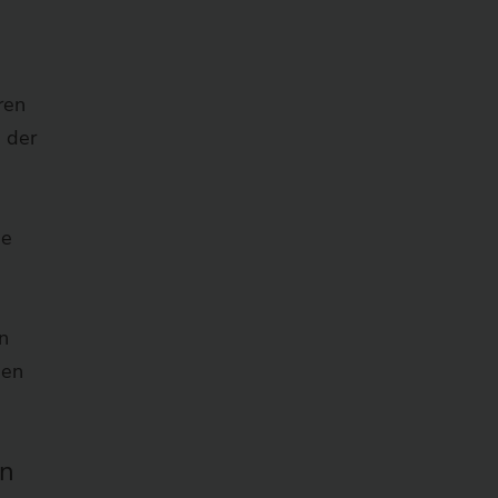
ren
 der
ie
n
gen
in