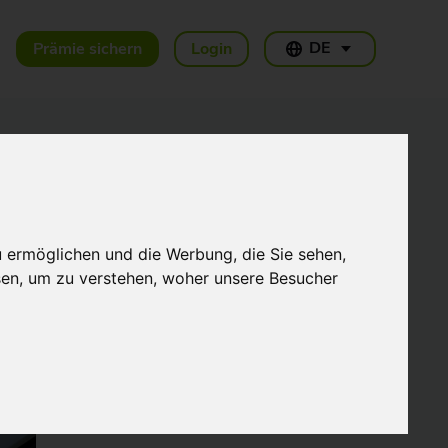
DE
Prämie sichern
Login
Weitere Artikel
u ermöglichen und die Werbung, die Sie sehen,
THG-Quote Unternehmen:
Wie Fuhrpark,
sen, um zu verstehen, woher unsere Besucher
Firmenwagen und
Gewerbe die Prämie 2026
17.07.2026
nutzen
Welche Ladekarte für E-
Auto-Fahrer? Der große
Vergleich 2026