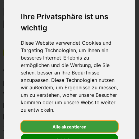
besten
Elektroauto wirklich
Anbieter
Ihre Privatsphäre ist uns
kostet
-
wichtig
wirkaufendein
Diese Website verwendet Cookies und
geschrieben von
Mark Warneke
am 26.02.2026
Targeting Technologien, um Ihnen ein
aktualisiert am 26.02.2026
besseres Internet-Erlebnis zu
ermöglichen und die Werbung, die Sie
Wie günstig ist ein E-Auto wirklich?
sehen, besser an Ihre Bedürfnisse
anzupassen. Diese Technologien nutzen
Erfahre, warum Elektroautos bei
wir außerdem, um Ergebnisse zu messen,
Wartung, Verschleiß und laufenden
um zu verstehen, woher unsere Besucher
kommen oder um unsere Website weiter
Kosten klare Vorteile bieten – und wie
zu entwickeln.
Du zusätzlich von der THG-Prämie
2026 profitierst.
Alle akzeptieren