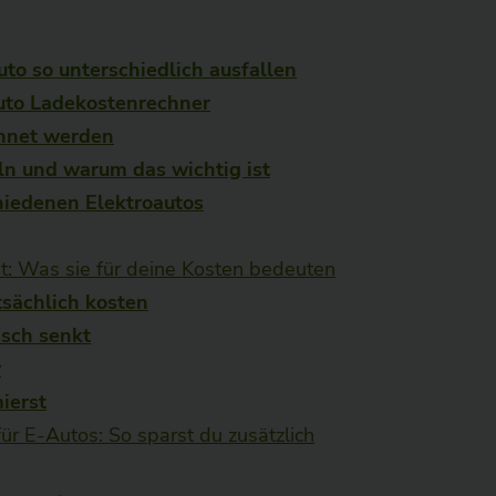
o so unterschiedlich ausfallen
uto Ladekostenrechner
chnet werden
ln und warum das wichtig ist
hiedenen Elektroautos
t: Was sie für deine Kosten bedeuten
tsächlich kosten
sch senkt
r
ierst
r E-Autos: So sparst du zusätzlich