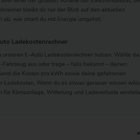
 ist aber einer der größten Vorteile der Elektromobilität, d
brenner bleibt dir nur der Blick auf den aktuellen
on ab, wie smart du mit Energie umgehst.
uto Ladekostenrechner
u unseren E-Auto Ladekostenrechner nutzen. Wähle da
E-Fahrzeug aus oder trage – falls bekannt – deinen
ießend die Kosten pro kWh sowie deine gefahrenen
er Ladekosten. Wenn du es etwas genauer wissen wills
 für Klimaanlage, Witterung und Ladeverluste einstell