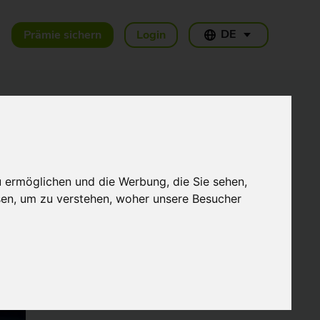
DE
Prämie sichern
Login
Weitere Artikel
u ermöglichen und die Werbung, die Sie sehen,
THG-Quote Unternehmen:
Wie Fuhrpark,
sen, um zu verstehen, woher unsere Besucher
Firmenwagen und
Gewerbe die Prämie 2026
17.07.2026
nutzen
Welche Ladekarte für E-
Auto-Fahrer? Der große
Vergleich 2026