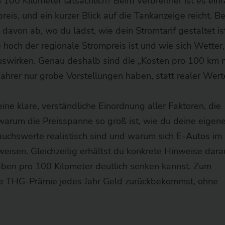
100 Kilometer tatsächlich? Beim Verbrenner ist es einf
eis, und ein kurzer Blick auf die Tankanzeige reicht. B
davon ab, wo du lädst, wie dein Stromtarif gestaltet ist
e hoch der regionale Strompreis ist und wie sich Wetter,
uswirken. Genau deshalb sind die „Kosten pro 100 km 
hrer nur grobe Vorstellungen haben, statt realer Wert
ne klare, verständliche Einordnung aller Faktoren, die
 warum die Preisspanne so groß ist, wie du deine eigen
uchswerte realistisch sind und warum sich E-Autos im
weisen. Gleichzeitig erhältst du konkrete Hinweise dara
ben pro 100 Kilometer deutlich senken kannst. Zum
 die THG-Prämie jedes Jahr Geld zurückbekommst, ohne