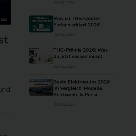
27.06.2026
Was ist THG-Quote?
 Bild
Einfach erklärt 2026
29.05.2026
st
THG-Prämie 2026: Was
du jetzt wissen musst
29.05.2026
Beste Elektroautos 2026
 und
im Vergleich: Modelle,
Reichweite & Preise
28.04.2026