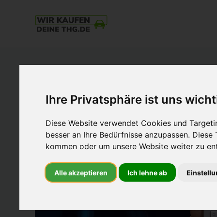
THG-
Quote
Verkaufen
und
mit
Ihre Privatsphäre ist uns wicht
E-
Auto
Diese Website verwendet Cookies und Targetin
Geld
besser an Ihre Bedürfnisse anzupassen. Diese
verdienen.
kommen oder um unsere Website weiter zu ent
Einfach.
Nachhaltig.
Alle akzeptieren
Ich lehne ab
Einstell
Zum
Höchstpreis.
Beim