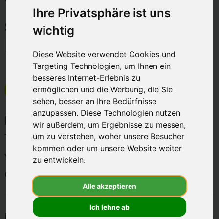
Warum die Preise
besten
Ihre Privatsphäre ist uns
steigen und wie sich der
Anbieter
wichtig
-
Markt verändert
wirkaufendein
Diese Website verwendet Cookies und
Targeting Technologien, um Ihnen ein
besseres Internet-Erlebnis zu
ermöglichen und die Werbung, die Sie
geschrieben von
Mark Warneke
am 18.12.2025
sehen, besser an Ihre Bedürfnisse
anzupassen. Diese Technologien nutzen
In diesem Artikel erklären wir dir die
wir außerdem, um Ergebnisse zu messen,
THG-Quote Preisentwicklung
um zu verstehen, woher unsere Besucher
kommen oder um unsere Website weiter
verständlich, ohne Gesetzestexte und
zu entwickeln.
ohne Fachchinesisch.
Alle akzeptieren
Ich lehne ab
Die Preisentwicklung der THG-Quote wirft bei vielen